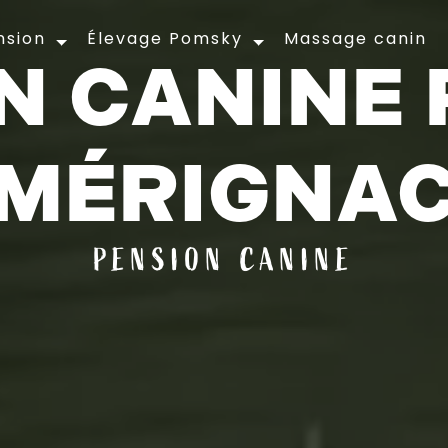
nsion
Élevage Pomsky
Massage canin
N CANINE 
MÉRIGNA
PENSION CANINE